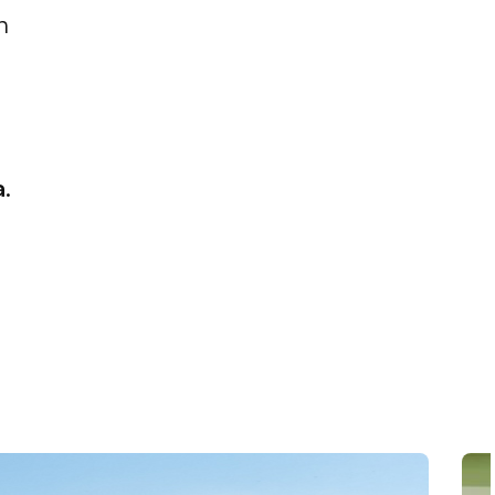
n
a
.